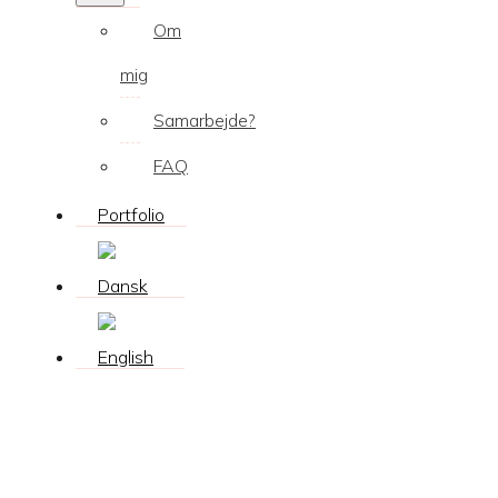
Om
mig
Samarbejde?
FAQ
Portfolio