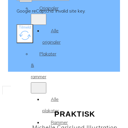
Originaler
Google reCaptcha: Invalid site key.
Tilmeld
Alle
originaler
Plakater
&
rammer
Alle
plakater
PRAKTISK
Rammer
Michelle Carlslund Illustration