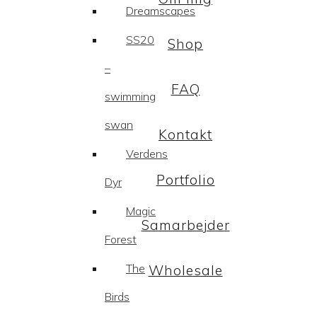
Dreamscapes
SS20
Shop
–
FAQ
swimming
swan
Kontakt
Verdens
Portfolio
Dyr
Magic
Samarbejder
Forest
The
Wholesale
Birds