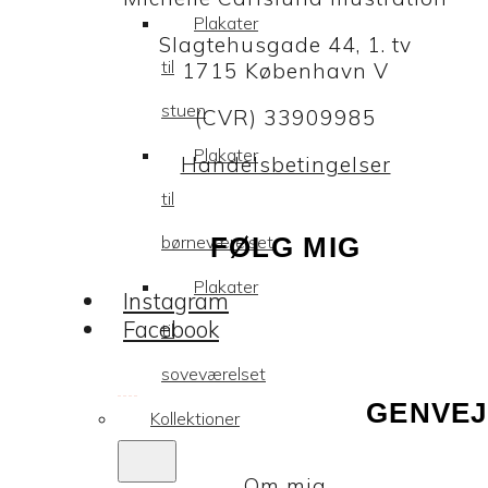
Plakater
Slagtehusgade 44, 1. tv
til
1715 København V
stuen
(CVR) 33909985
Plakater
Handelsbetingelser
til
børneværelset
FØLG MIG
Plakater
Instagram
Facebook
til
soveværelset
GENVEJ
Kollektioner
Om mig