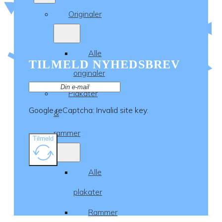
Originaler
Alle
TILMELD NYHEDSBREV
originaler
Plakater
Google reCaptcha: Invalid site key.
&
rammer
Tilmeld
Alle
plakater
Rammer