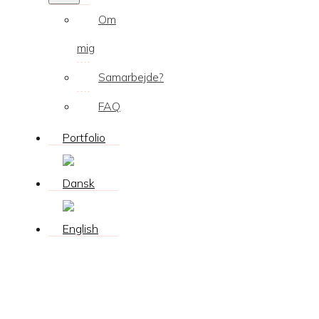
Om
mig
Samarbejde?
FAQ
Portfolio