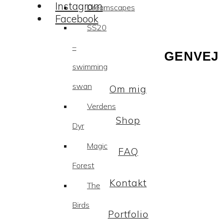
Instagram
Dreamscapes
Facebook
SS20
–
GENVEJ
swimming
swan
Om mig
Verdens
Shop
Dyr
Magic
FAQ
Forest
Kontakt
The
Birds
Portfolio