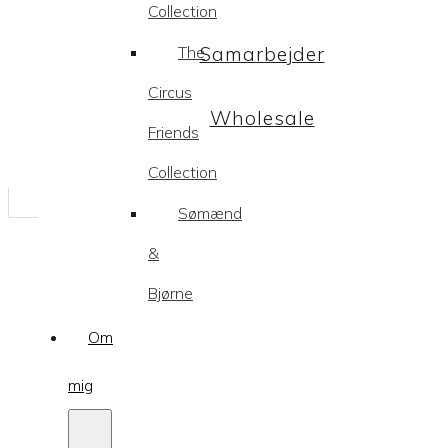
Collection
The
Samarbejder
Circus
Wholesale
Friends
Collection
Sømænd
&
Bjørne
Om
mig