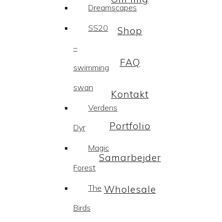
Dreamscapes
SS20
Shop
–
FAQ
swimming
swan
Kontakt
Verdens
Portfolio
Dyr
Magic
Samarbejder
Forest
The
Wholesale
Birds