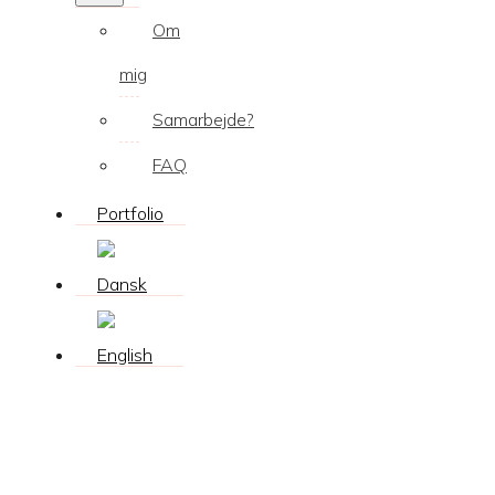
Om
mig
Samarbejde?
FAQ
Portfolio