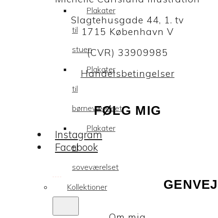
Plakater
Slagtehusgade 44, 1. tv
til
1715 København V
stuen
(CVR) 33909985
Plakater
Handelsbetingelser
til
børneværelset
FØLG MIG
Plakater
Instagram
Facebook
til
soveværelset
GENVEJ
Kollektioner
Om mig