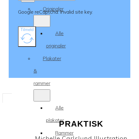
Originaler
Google reCaptcha: Invalid site key.
Tilmeld
Alle
originaler
Plakater
&
rammer
Alle
plakater
PRAKTISK
Rammer
Michelle Carlslund Illustration