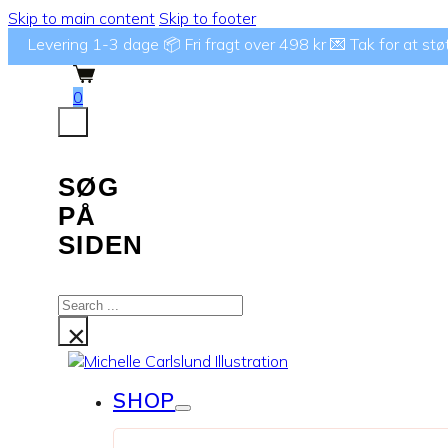
Skip to main content
Skip to footer
Levering 1-3 dage 📦 Fri fragt over 498 kr 💌 Tak for at støtte
0
SØG
PÅ
SIDEN
Search
...
×
SHOP