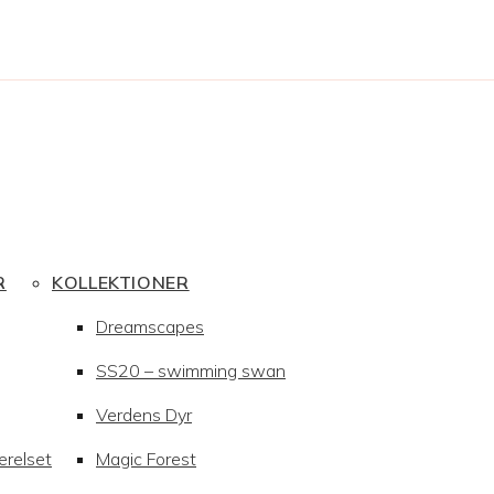
R
KOLLEKTIONER
Dreamscapes
SS20 – swimming swan
Verdens Dyr
ærelset
Magic Forest