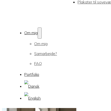
Plakater til sovevæ
Om mig
Om mig
Samarbejde?
FAQ
Portfolio