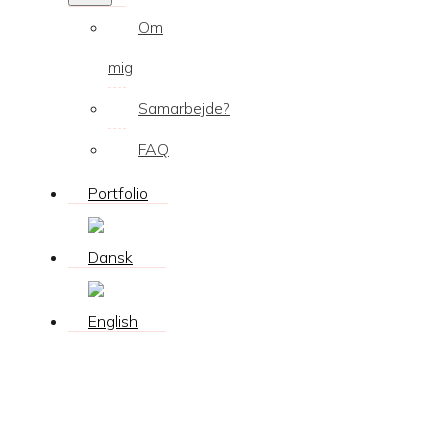
Om
mig
Samarbejde?
FAQ
Portfolio