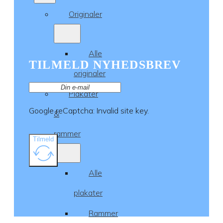
Originaler
Alle
TILMELD NYHEDSBREV
originaler
Plakater
Google reCaptcha: Invalid site key.
&
rammer
Tilmeld
Alle
plakater
Rammer