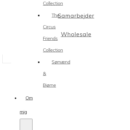
Collection
The
Samarbejder
Circus
Wholesale
Friends
Collection
Sømænd
&
Bjørne
Om
mig