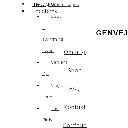
Instagram
Dreamscapes
Facebook
SS20
–
GENVEJ
swimming
swan
Om mig
Verdens
Shop
Dyr
Magic
FAQ
Forest
Kontakt
The
Birds
Portfolio