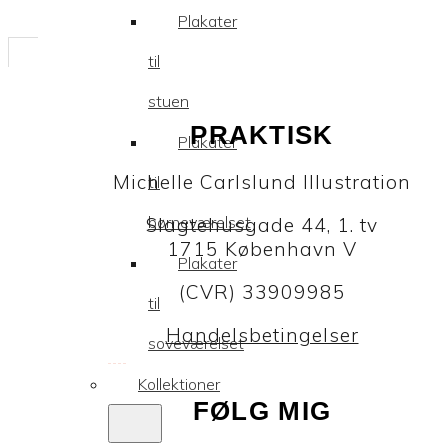
Plakater
til
stuen
PRAKTISK
Plakater
Michelle Carlslund Illustration
til
børneværelset
Slagtehusgade 44, 1. tv
1715 København V
Plakater
(CVR) 33909985
til
Handelsbetingelser
soveværelset
Kollektioner
FØLG MIG