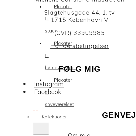
Plakater
Slagtehusgade 44, 1. tv
til
1715 København V
stuen
(CVR) 33909985
Plakater
Handelsbetingelser
til
børneværelset
FØLG MIG
Plakater
Instagram
Facebook
til
soveværelset
GENVEJ
Kollektioner
Om mig