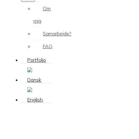
Om
mig
Samarbejde?
FAQ
Portfolio