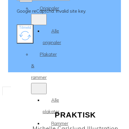
Originaler
Google reCaptcha: Invalid site key.
Tilmeld
Alle
originaler
Plakater
&
rammer
Alle
plakater
PRAKTISK
Rammer
Michelle Carlslund Illustration