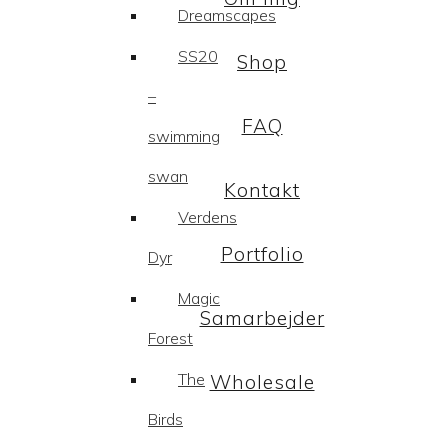
Dreamscapes
SS20
Shop
–
FAQ
swimming
swan
Kontakt
Verdens
Portfolio
Dyr
Magic
Samarbejder
Forest
The
Wholesale
Birds