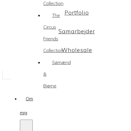
Collection
Portfolio
The
Circus
Samarbejder
Friends
Wholesale
Collection
Sømænd
&
Bjørne
Om
mig