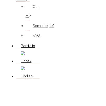
Om
mig
Samarbejde?
FAQ
Portfolio