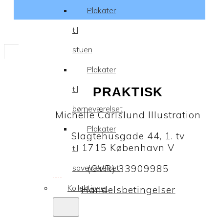
Plakater
til
stuen
Plakater
til
PRAKTISK
børneværelset
Michelle Carlslund Illustration
Plakater
Slagtehusgade 44, 1. tv
1715 København V
til
soveværelset
(CVR) 33909985
Kollektioner
Handelsbetingelser