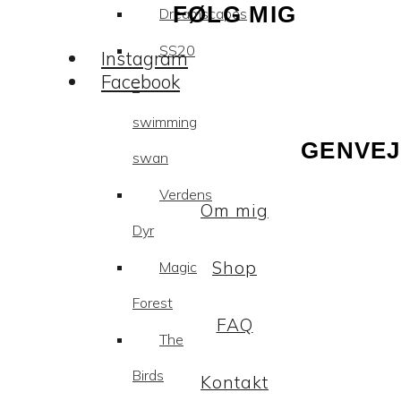
FØLG MIG
Dreamscapes
SS20
Instagram
Facebook
–
swimming
GENVEJ
swan
Verdens
Om mig
Dyr
Shop
Magic
Forest
FAQ
The
Birds
Kontakt