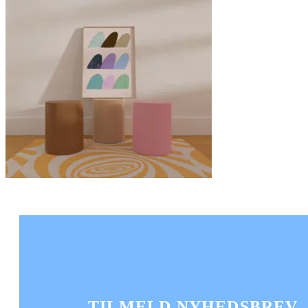
TILMELD NYHEDSBREV