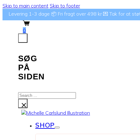
Skip to main content
Skip to footer
Levering 1-3 dage 📦 Fri fragt over 498 kr 💌 Tak for at støtte
0
SØG
PÅ
SIDEN
Search
...
×
SHOP