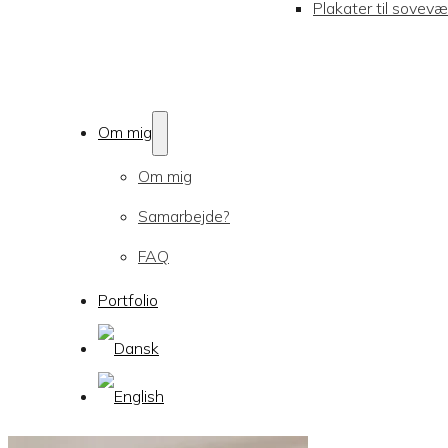
Plakater til sovevæ
Om mig
Om mig
Samarbejde?
FAQ
Portfolio