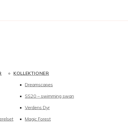
R
KOLLEKTIONER
Dreamscapes
SS20 – swimming swan
Verdens Dyr
ærelset
Magic Forest