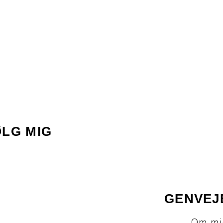
ØLG MIG
GENVEJ
Om mi