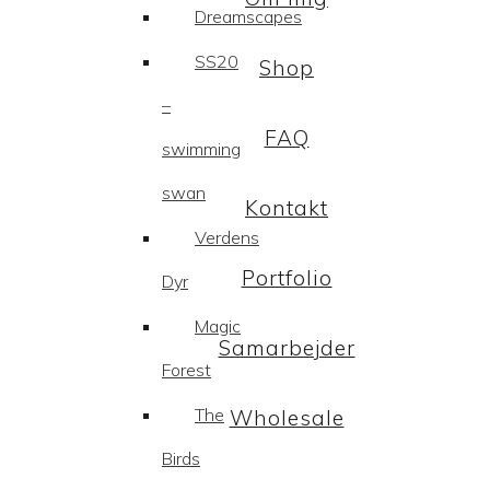
Dreamscapes
SS20
Shop
–
FAQ
swimming
swan
Kontakt
Verdens
Portfolio
Dyr
Magic
Samarbejder
Forest
The
Wholesale
Birds