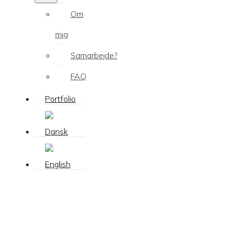
Om
mig
Samarbejde?
FAQ
Portfolio