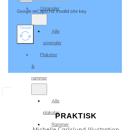
Originaler
Google reCaptcha: Invalid site key.
Tilmeld
Alle
originaler
Plakater
&
rammer
Alle
plakater
PRAKTISK
Rammer
Michelle Carlslund Illustration