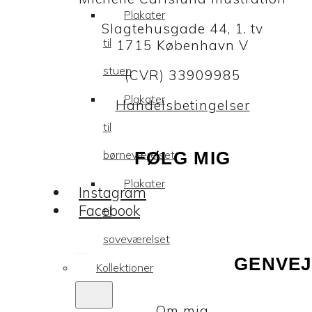
Plakater
Slagtehusgade 44, 1. tv
til
1715 København V
stuen
(CVR) 33909985
Plakater
Handelsbetingelser
til
børneværelset
FØLG MIG
Plakater
Instagram
Facebook
til
soveværelset
GENVEJ
Kollektioner
Om mig