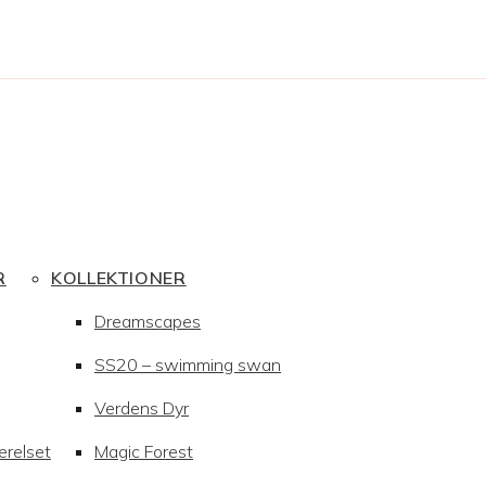
R
KOLLEKTIONER
Dreamscapes
SS20 – swimming swan
Verdens Dyr
ærelset
Magic Forest