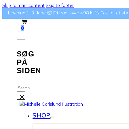
Skip to main content
Skip to footer
Levering 1-3 dage 📦 Fri fragt over 498 kr 💌 Tak for at støtte
0
SØG
PÅ
SIDEN
Search
...
×
SHOP