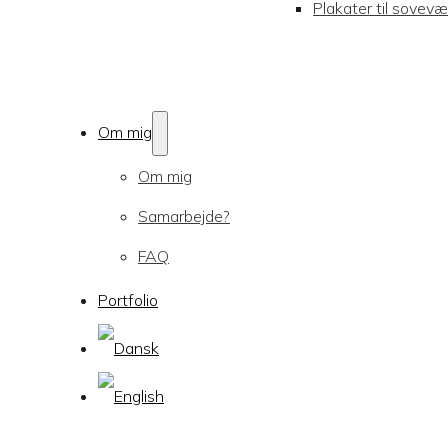
Plakater til sovevæ
Om mig
Om mig
Samarbejde?
FAQ
Portfolio