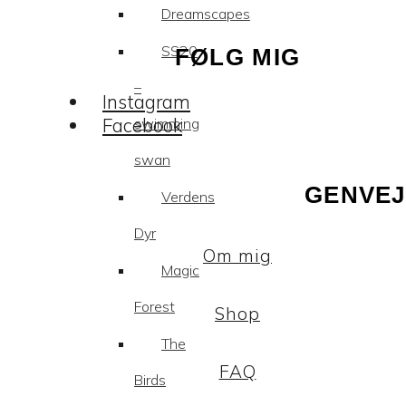
Dreamscapes
SS20
FØLG MIG
–
Instagram
Facebook
swimming
swan
GENVEJ
Verdens
Dyr
Om mig
Magic
Forest
Shop
The
FAQ
Birds