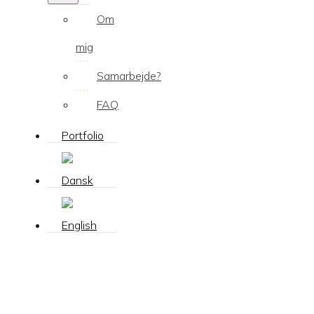
Om
mig
Samarbejde?
FAQ
Portfolio