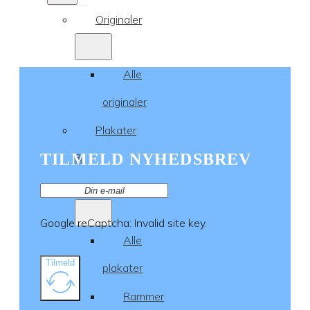
Originaler
Alle
originaler
Plakater
TILMELD NYHEDSBREV
&
rammer
Google reCaptcha: Invalid site key.
Alle
Tilmeld
plakater
Rammer