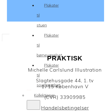
Plakater
til
stuen
Plakater
til
børneværelset
PRAKTISK
Plakater
Michelle Carlslund Illustration
til
Slagtehusgade 44, 1. tv
soveværelset
1715 København V
Kollektioner
(CVR) 33909985
Handelsbetingelser