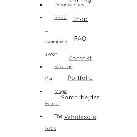
Dreamscapes
SS20
Shop
–
FAQ
swimming
swan
Kontakt
Verdens
Portfolio
Dyr
Magic
Samarbejder
Forest
The
Wholesale
Birds