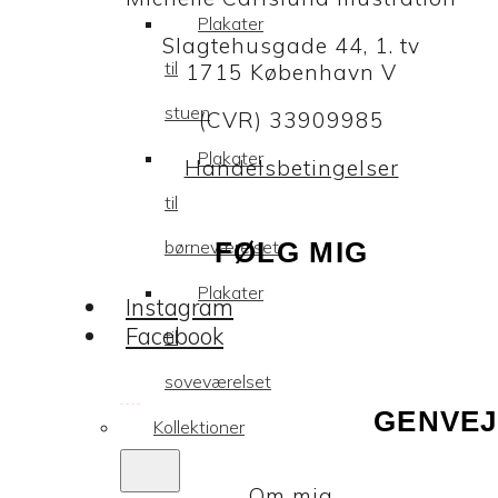
Plakater
Slagtehusgade 44, 1. tv
til
1715 København V
stuen
(CVR) 33909985
Plakater
Handelsbetingelser
til
børneværelset
FØLG MIG
Plakater
Instagram
Facebook
til
soveværelset
GENVEJ
Kollektioner
Om mig