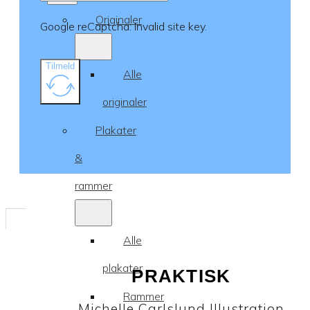
Originaler
Google reCaptcha: Invalid site key.
Tilmeld
Alle
originaler
Plakater
&
rammer
Alle
plakater
PRAKTISK
Rammer
Michelle Carlslund Illustration