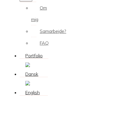
Om
mig
Samarbejde?
FAQ
Portfolio