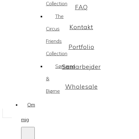
Collection
FAQ
The
Kontakt
Circus
Friends
Portfolio
Collection
Samarbejder
Sømænd
&
Wholesale
Bjørne
Om
mig