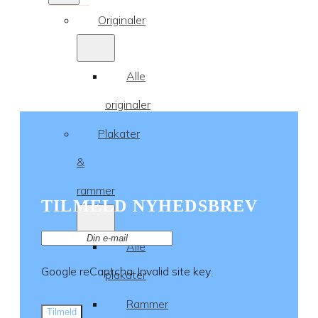
Originaler
Alle
originaler
Plakater
&
rammer
TILMELD NYHEDSBREV
Alle
Google reCaptcha: Invalid site key.
plakater
Rammer
Tilmeld