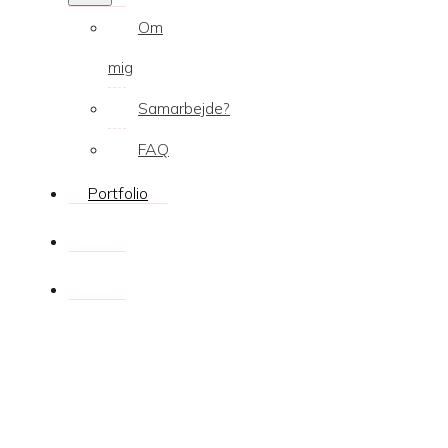
Om
mig
Samarbejde?
FAQ
Portfolio