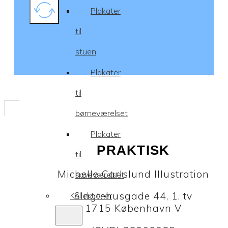
Plakater
til
stuen
Plakater
til
børneværelset
Plakater
PRAKTISK
til
Michelle Carlslund Illustration
soveværelset
Slagtehusgade 44, 1. tv
Kollektioner
1715 København V