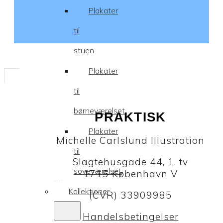
Plakater
til
stuen
Plakater
til
børneværelset
PRAKTISK
Plakater
Michelle Carlslund Illustration
til
Slagtehusgade 44, 1. tv
soveværelset
1715 København V
Kollektioner
(CVR) 33909985
Handelsbetingelser