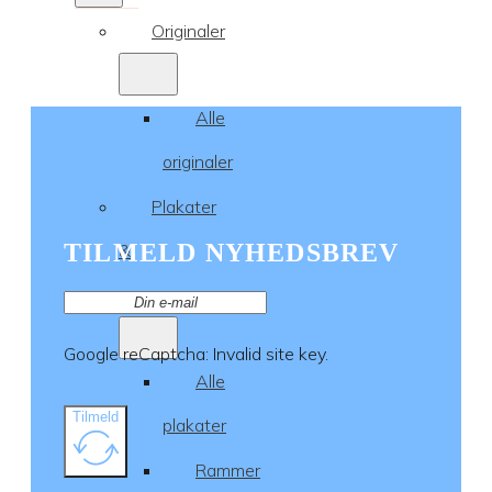
Originaler
Alle
originaler
Plakater
TILMELD NYHEDSBREV
&
rammer
Google reCaptcha: Invalid site key.
Alle
Tilmeld
plakater
Rammer