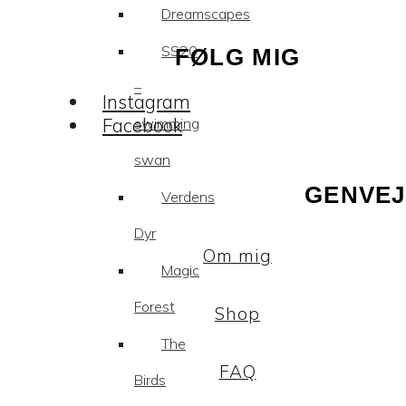
Dreamscapes
SS20
FØLG MIG
–
Instagram
Facebook
swimming
swan
GENVEJ
Verdens
Dyr
Om mig
Magic
Forest
Shop
The
FAQ
Birds