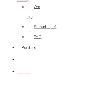
Om
mig
Samarbejde?
FAQ
Portfolio