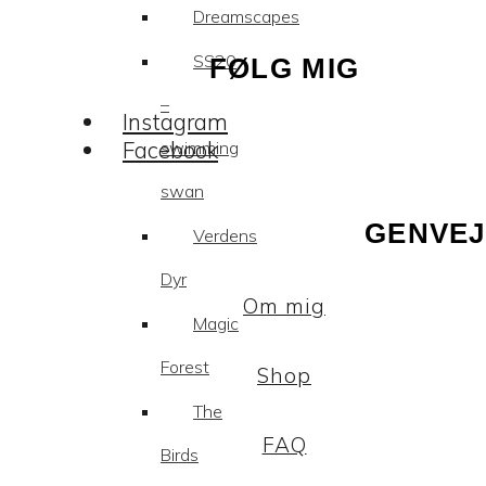
Dreamscapes
SS20
FØLG MIG
–
Instagram
Facebook
swimming
swan
GENVEJ
Verdens
Dyr
Om mig
Magic
Forest
Shop
The
FAQ
Birds