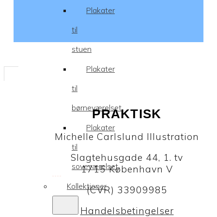
Plakater
til
stuen
Plakater
til
børneværelset
PRAKTISK
Plakater
Michelle Carlslund Illustration
til
Slagtehusgade 44, 1. tv
soveværelset
1715 København V
Kollektioner
(CVR) 33909985
Handelsbetingelser