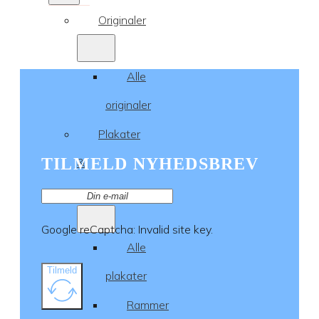
Originaler
Alle
originaler
Plakater
TILMELD NYHEDSBREV
&
rammer
Google reCaptcha: Invalid site key.
Alle
Tilmeld
plakater
Rammer