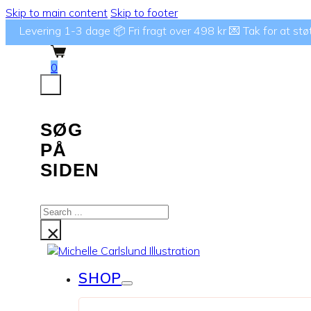
Skip to main content
Skip to footer
Levering 1-3 dage 📦 Fri fragt over 498 kr 💌 Tak for at støtte
0
SØG
PÅ
SIDEN
Search
...
×
SHOP