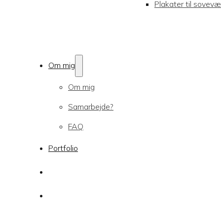
Plakater til sovevæ
Om mig
Om mig
Samarbejde?
FAQ
Portfolio