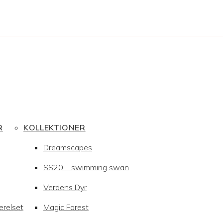
R
KOLLEKTIONER
Dreamscapes
SS20 – swimming swan
Verdens Dyr
ærelset
Magic Forest