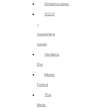
Dreamscapes
SS20
–
swimming
swan
Verdens
Dyr
Magic
Forest
The
Birds