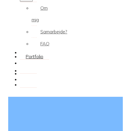
Om
mig
Samarbejde?
FAQ
Portfolio