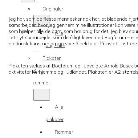
Originaler
Jeg har, som de fleste mennesker nok har, et blødende hjerte 
samarbejder, hvor jeg gennem mine illustrationer kan være
som hjælper alle de børn, som har brug for det. Jeg blev sp
Alle
i et nyt samarbejde, som de årligt laver med Bogforum – e
en dansk kunstner og jeg var så heldig at få lov at illustrer
originaler
Plakater
Plakaten sælges af Bogforum og i udvalgte Arnold Busck bu
&
aktiviteter herhjemme og i udlandet. Plakaten er A2 størrelse
rammer
Alle
plakater
Rammer