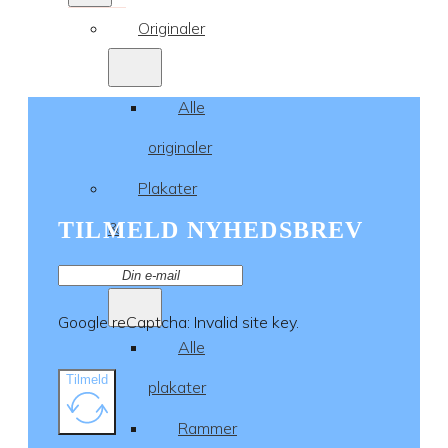
Originaler
Alle
originaler
Plakater
TILMELD NYHEDSBREV
&
rammer
Google reCaptcha: Invalid site key.
Alle
Tilmeld
plakater
Rammer