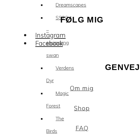
Dreamscapes
SS20
FØLG MIG
–
Instagram
Facebook
swimming
swan
GENVEJ
Verdens
Dyr
Om mig
Magic
Forest
Shop
The
FAQ
Birds