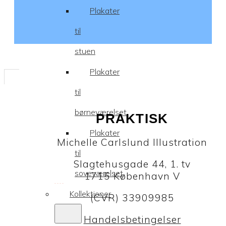
Plakater
til
stuen
Plakater
til
børneværelset
PRAKTISK
Plakater
Michelle Carlslund Illustration
til
Slagtehusgade 44, 1. tv
soveværelset
1715 København V
Kollektioner
(CVR) 33909985
Handelsbetingelser