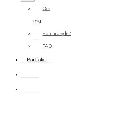
Om
mig
Samarbejde?
FAQ
Portfolio