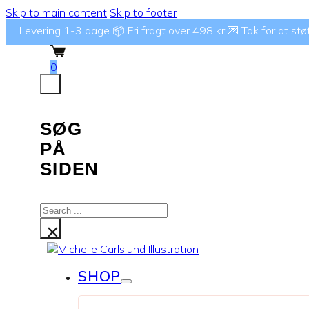
Skip to main content
Skip to footer
Levering 1-3 dage 📦 Fri fragt over 498 kr 💌 Tak for at støtte
0
SØG
PÅ
SIDEN
Search
...
×
SHOP