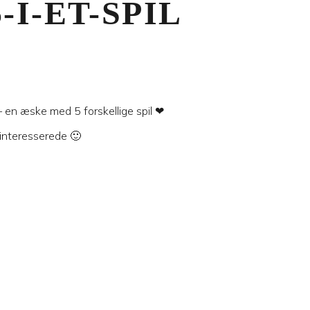
-I-ET-SPIL
 – en æske med 5 forskellige spil ❤︎
interesserede 🙂