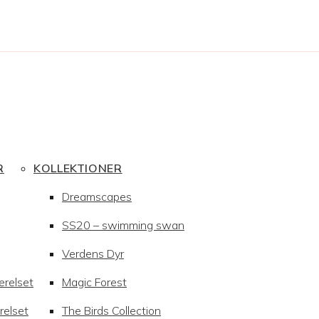
R
KOLLEKTIONER
Dreamscapes
SS20 – swimming swan
Verdens Dyr
ærelset
Magic Forest
relset
The Birds Collection