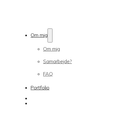
Om mig
Om mig
Samarbejde?
FAQ
Portfolio