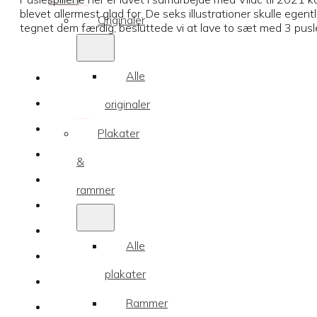
blevet allermest glad for. De seks illustrationer skulle egen
Originaler
tegnet dem færdig, besluttede vi at lave to sæt med 3 pusles
Alle
originaler
Plakater
&
rammer
Alle
plakater
Rammer