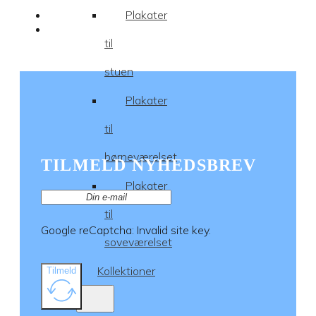
Plakater
til
stuen
Plakater
til
børneværelset
TILMELD NYHEDSBREV
Plakater
til
Google reCaptcha: Invalid site key.
soveværelset
Kollektioner
Tilmeld