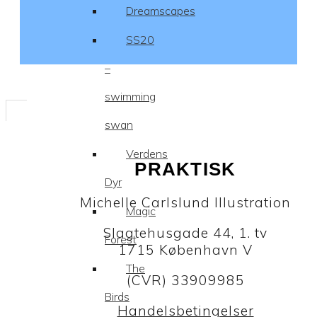
Dreamscapes
SS20
–
swimming
swan
Verdens
PRAKTISK
Dyr
Michelle Carlslund Illustration
Magic
Slagtehusgade 44, 1. tv
Forest
1715 København V
The
(CVR) 33909985
Birds
Handelsbetingelser