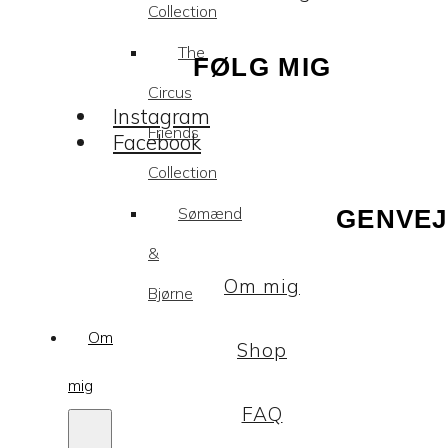
Collection
The
FØLG MIG
Circus
Instagram
Friends
Facebook
Collection
Sømænd
GENVEJ
&
Om mig
Bjørne
Om
Shop
mig
FAQ