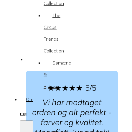
Collection
The
Circus
Friends
Collection
Sømænd
&
★★★★★
5/5
Bjørne
Om
Vi har modtaget
ordren og alt perfekt -
mig
farver og kvalitet.