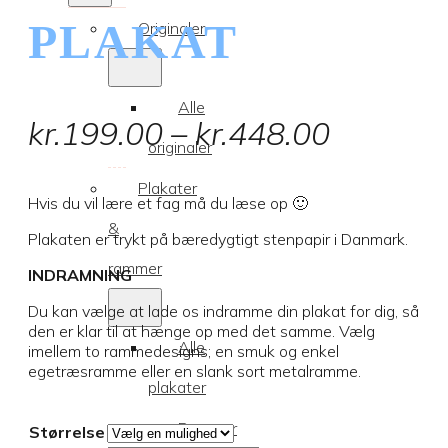
PLAKAT
Originaler
Alle
Prisinter
kr.
199.00
–
kr.
448.00
originaler
kr.199.
Plakater
til
Hvis du vil lære et fag må du læse op 🙂
&
Plakaten er trykt på bæredygtigt stenpapir i Danmark.
kr.448.
rammer
INDRAMNING
Du kan vælge at lade os indramme din plakat for dig, så
den er klar til at hænge op med det samme. Vælg
Alle
imellem to rammedesigns; en smuk og enkel
egetræsramme eller en slank sort metalramme.
plakater
Rammer
Størrelse