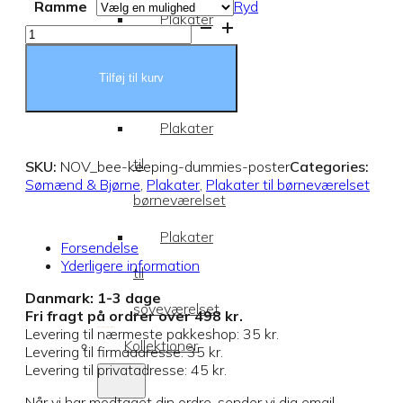
Ramme
Ryd
Plakater
Bee
Keeping
til
for
Dummies
Tilføj til kurv
stuen
Plakat
antal
Plakater
til
SKU:
NOV_bee-keeping-dummies-poster
Categories:
Sømænd & Bjørne
,
Plakater
,
Plakater til børneværelset
børneværelset
Plakater
Forsendelse
Yderligere information
til
Danmark: 1-3 dage
soveværelset
Fri fragt på ordrer over 498 kr.
Levering til nærmeste pakkeshop: 35 kr.
Kollektioner
Levering til firmaadresse: 35 kr.
Levering til privatadresse: 45 kr.
Når vi har modtaget din ordre, sender vi dig email-