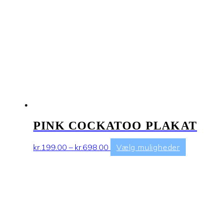
Mulighed
kan
vælges
på
varesiden
PINK COCKATOO PLAKAT
Prisinterval:
Dette
kr.
199.00
–
kr.
698.00
Vælg muligheder
kr.199.00
vare
til
har
kr.698.00
flere
varianter.
Mulighed
kan
vælges