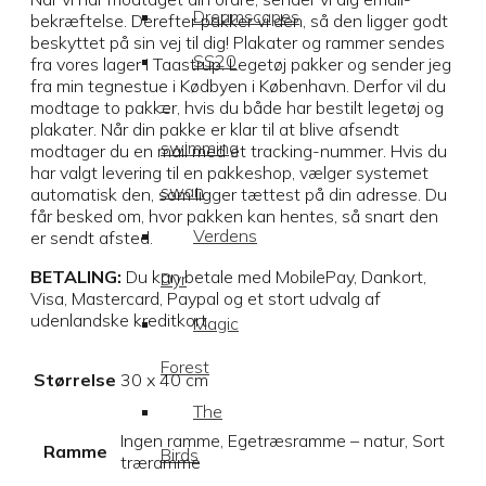
Dreamscapes
bekræftelse. Derefter pakker vi den, så den ligger godt
beskyttet på sin vej til dig! Plakater og rammer sendes
SS20
fra vores lager i Taastrup. Legetøj pakker og sender jeg
fra min tegnestue i Kødbyen i København. Derfor vil du
–
modtage to pakker, hvis du både har bestilt legetøj og
plakater. Når din pakke er klar til at blive afsendt
swimming
modtager du en mail med et tracking-nummer. Hvis du
har valgt levering til en pakkeshop, vælger systemet
swan
automatisk den, som ligger tættest på din adresse. Du
får besked om, hvor pakken kan hentes, så snart den
Verdens
er sendt afsted.
BETALING:
Du kan betale med MobilePay, Dankort,
Dyr
Visa, Mastercard, Paypal og et stort udvalg af
udenlandske kreditkort.
Magic
Forest
Størrelse
30 x 40 cm
The
Ingen ramme, Egetræsramme – natur, Sort
Ramme
Birds
træramme