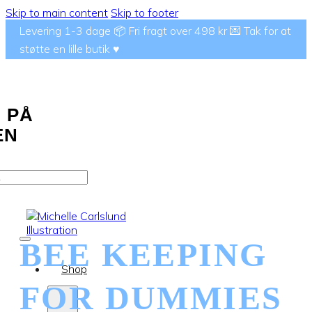
Skip to main content
Skip to footer
Levering 1-3 dage 📦 Fri fragt over 498 kr 💌 Tak for at
støtte en lille butik ♥️
 PÅ
EN
BEE KEEPING
Shop
FOR DUMMIES