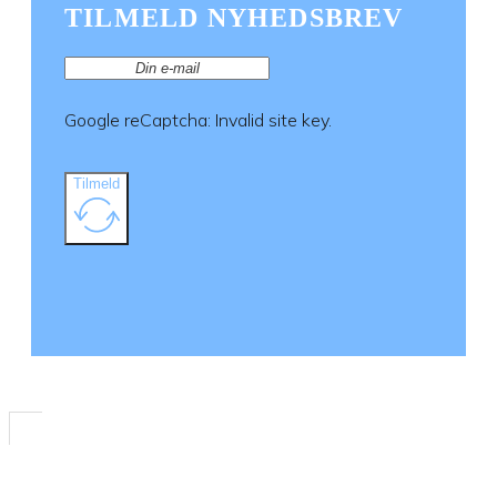
varesiden
TILMELD NYHEDSBREV
Google reCaptcha: Invalid site key.
Tilmeld