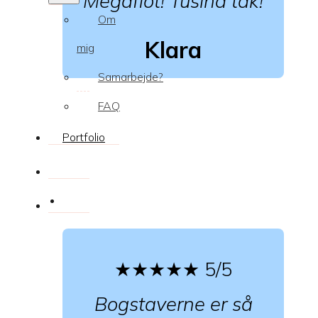
Megaflot! Tusind tak!
Om
Klara
mig
Samarbejde?
FAQ
Portfolio
★★★★★
5/5
Bogstaverne er så