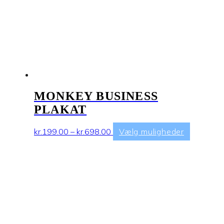
på
varesiden
MONKEY BUSINESS
PLAKAT
Prisinterval:
Dette
kr.
199.00
–
kr.
698.00
Vælg muligheder
kr.199.00
vare
til
har
kr.698.00
flere
varianter.
Mulighed
kan
vælges
på
varesiden