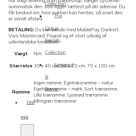
har valgt levering til en pakkeshop, vælger systemet
Collection
automatisk den, som ligger tættest på din adresse. Du
får besked om, hvor pakken kan hentes, så snart den
The
er sendt afsted.
Circus
BETALING:
Du kan betale med MobilePay, Dankort,
Visa, Mastercard, Paypal og et stort udvalg af
Friends
udenlandske kreditkort.
Collection
Vægt
N/A
Sømænd
Størrelse
30 x 40 cm, 50 x 70 cm, 70 x 100 cm
&
Ingen ramme, Egetræsramme – natur,
Egetræsramme – mørk, Sort træramme,
Bjørne
Ramme
Lilla træramme, Lyserød træramme,
MIntgrøn træramme
Om
mig