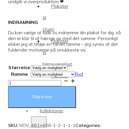
undgår vi overproduktion ❤︎
Plakater
til
INDRAMNING
stuen
Du kan vælge at lade os indramme din plakat for dig, så
den er klar til at hænge op med det samme. Personligt
Plakater
elsker jeg at tilføje en farvet ramme – jeg synes at det
fuldender motiverne på smukkeste vis.
til
børneværelset
Størrelse
Ramme
Ryd
Plakater
Stripy
Mountains
til
antal
Tilføj til kurv
soveværelset
Kollektioner
SKU:
NOV_461+456-1-2-1-1-1
Categories: