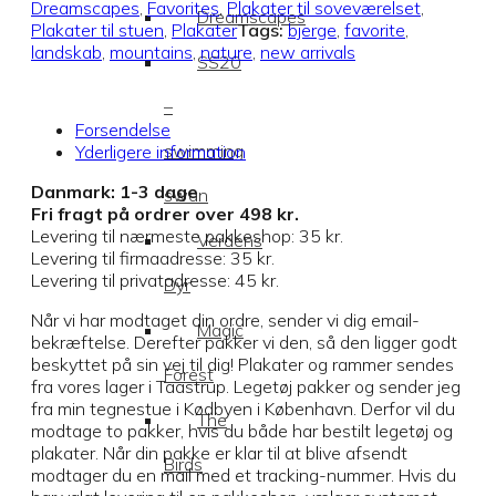
Dreamscapes
,
Favorites
,
Plakater til soveværelset
,
Dreamscapes
Plakater til stuen
,
Plakater
Tags:
bjerge
,
favorite
,
landskab
,
mountains
,
nature
,
new arrivals
SS20
–
Forsendelse
swimming
Yderligere information
Danmark: 1-3 dage
swan
Fri fragt på ordrer over 498 kr.
Levering til nærmeste pakkeshop: 35 kr.
Verdens
Levering til firmaadresse: 35 kr.
Levering til privatadresse: 45 kr.
Dyr
Når vi har modtaget din ordre, sender vi dig email-
Magic
bekræftelse. Derefter pakker vi den, så den ligger godt
beskyttet på sin vej til dig! Plakater og rammer sendes
Forest
fra vores lager i Taastrup. Legetøj pakker og sender jeg
fra min tegnestue i Kødbyen i København. Derfor vil du
The
modtage to pakker, hvis du både har bestilt legetøj og
plakater. Når din pakke er klar til at blive afsendt
Birds
modtager du en mail med et tracking-nummer. Hvis du