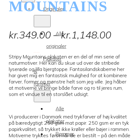
MOUNTAINS
Originaler
Prisint
kr.
349.00
–
kr.
1,148.00
Alle
kr.349
originaler
til
Stripy Mountains plakaten er en del af min serie af
Plakater
naturmotiver. Her kan du skue ud over de stribede
kr.1,1
lyserøde og lilla bjergtoppe. Fantasilandskaberne her
&
har givet mig en fantastisk mulighed for at kombinere
farver, former og mønstre helt som jeg ville. Jeg håber
rammer
at motiverne vil bringe både farve og ro til jeres rum,
som et vindue til en storslået udsigt.
Alle
Vi producerer i Danmark med trykfarver af høj kvalitet
plakater
på bæredygtigt 250 gsm mat papir. 250 gsm er en tyk
papirkvalitet, så trykket ikke krøller eller bøjer i rammen.
Rammer
Motiverne trykkes først når de er bestilt – på den måde