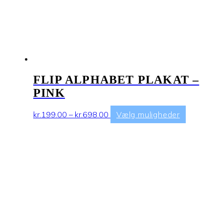
FLIP ALPHABET PLAKAT –
PINK
Prisinterval:
Dette
kr.
199.00
–
kr.
698.00
Vælg muligheder
kr.199.00
vare
til
har
kr.698.00
flere
varianter.
Mulighed
kan
vælges
på
varesiden