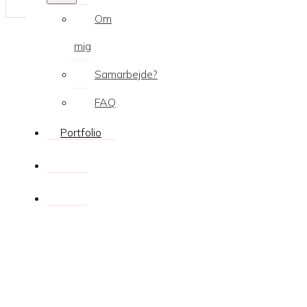
Om
mig
Samarbejde?
FAQ
Portfolio