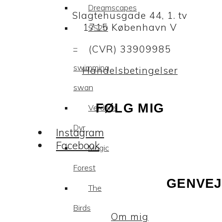
Dreamscapes
Slagtehusgade 44, 1. tv
1715 København V
SS20
–
(CVR) 33909985
swimming
Handelsbetingelser
swan
FØLG MIG
Verdens
Dyr
Instagram
Facebook
Magic
Forest
GENVEJ
The
Birds
Om mig