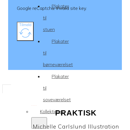
Plakater
Google reCaptcha: Invalid site key.
til
Tilmeld
stuen
Plakater
til
børneværelset
Plakater
til
soveværelset
Kollektioner
PRAKTISK
Michelle Carlslund Illustration