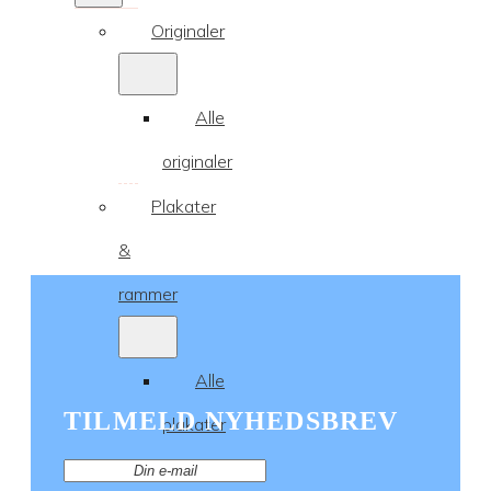
Originaler
Alle
originaler
Plakater
&
rammer
Alle
TILMELD NYHEDSBREV
plakater
Rammer