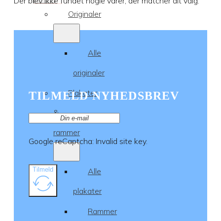
Der blev ikke fundet nogle varer, der matcher dit valg.
Originaler
Alle
originaler
Plakater
TILMELD NYHEDSBREV
&
rammer
Google reCaptcha: Invalid site key.
Tilmeld
Alle
plakater
Rammer