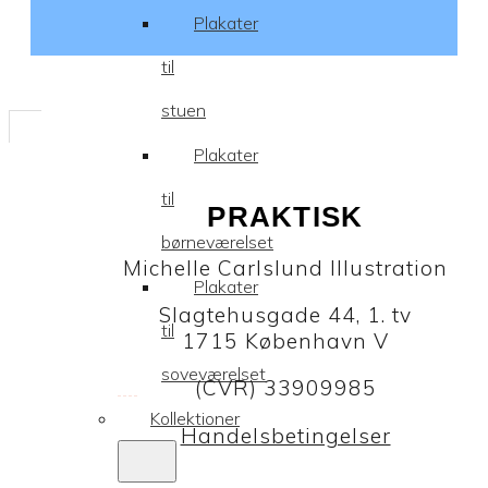
Plakater
til
stuen
Plakater
til
PRAKTISK
børneværelset
Michelle Carlslund Illustration
Plakater
Slagtehusgade 44, 1. tv
til
1715 København V
soveværelset
(CVR) 33909985
Kollektioner
Handelsbetingelser