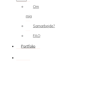
Om
mig
Samarbejde?
FAQ
Portfolio