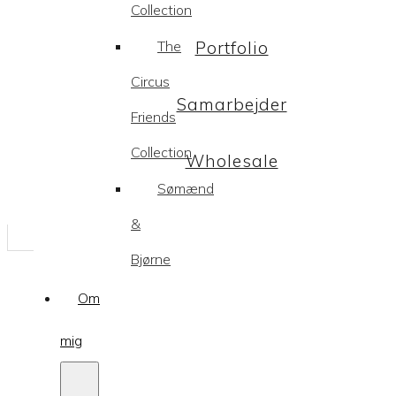
Collection
The
Portfolio
Circus
Samarbejder
Friends
Collection
Wholesale
Sømænd
&
Bjørne
Om
mig