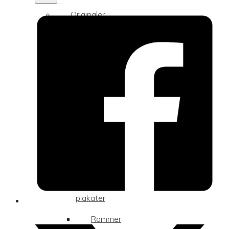
Originaler
Alle
originaler
Plakater
&
rammer
Alle
plakater
Rammer