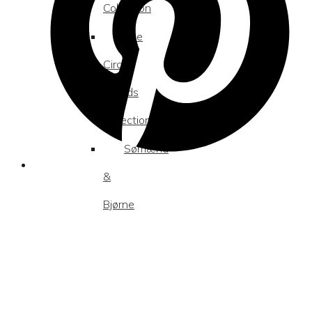
Collection
The
Circus
Friends
Collection
Sømænd
&
Bjørne
Om
mig