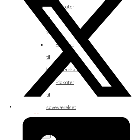
Plakater
til
stuen
Plakater
til
børneværelset
Plakater
til
soveværelset
Kollektioner