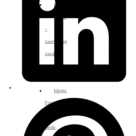
Dreamscapes
SS20
–
swimming
swan
Verdens
Dyr
Magic
Forest
The
Birds